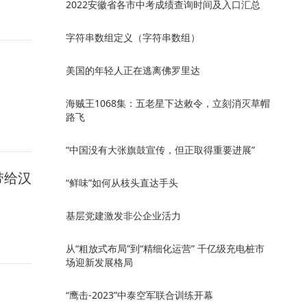
2022安徽省各市中考成绩查询时间及入口汇总
字符串数组定义（字符串数组）
美国的年轻人正在逃离佛罗里达
海贼王1068集：五老星下达敕令，立刻消灭草帽
路飞
“中国没有大张旗鼓宣传，但正取得重要进展”
带给汉
“鲜味”如何从枝头直达手头
基层党建激发非公企业活力
从“粗放式布局”到“精细化运营” 千亿级充电桩市
场迎新发展格局
“鹰击-2023”中泰空军联合训练开幕