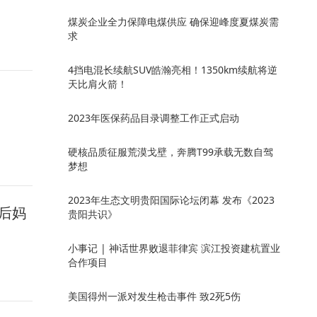
煤炭企业全力保障电煤供应 确保迎峰度夏煤炭需
求
4挡电混长续航SUV皓瀚亮相！1350km续航将逆
天比肩火箭！
2023年医保药品目录调整工作正式启动
硬核品质征服荒漠戈壁，奔腾T99承载无数自驾
梦想
2023年生态文明贵阳国际论坛闭幕 发布《2023
对后妈
贵阳共识》
小事记 | 神话世界败退菲律宾 滨江投资建杭置业
合作项目
美国得州一派对发生枪击事件 致2死5伤