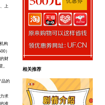
、上
内机构
00）
的财
星。
相关推荐
产品的
力求
的准