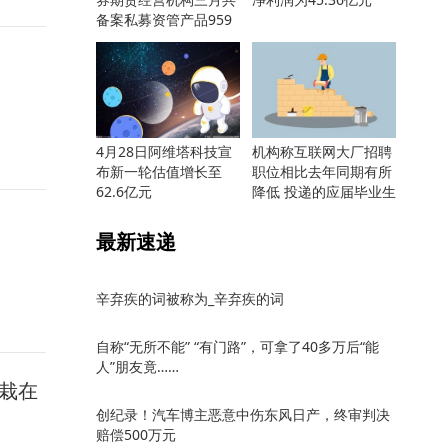
备案私募资管产品959
只
4月28日阿维塔科技宣
机构称互联网大厂招聘
布新一轮估值增长至
职位相比去年同期有所
62.6亿元
降低 投递的应届毕业生
却更多
最新速递
辛弃疾的词被称为_辛弃疾的词
自称“无所不能” “有门路”，可拿了40多万后“能
人”朋友竟……
栽在
创纪录！汽车博主恶意中伤东风日产，终审判决
赔偿500万元