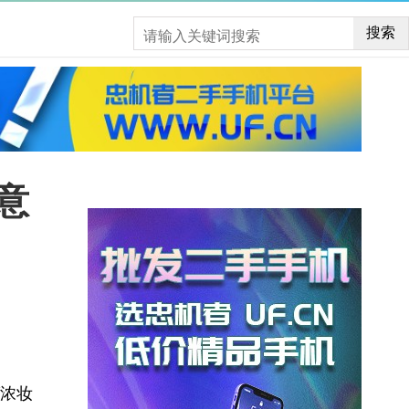
搜索
意
“浓妆