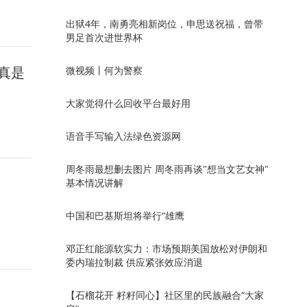
出狱4年，南勇亮相新岗位，申思送祝福，曾带
男足首次进世界杯
真是
微视频丨何为警察
大家觉得什么回收平台最好用
语音手写输入法绿色资源网
周冬雨最想删去图片 周冬雨再谈"想当文艺女神"
基本情况讲解
中国和巴基斯坦将举行“雄鹰
邓正红能源软实力：市场预期美国放松对伊朗和
委内瑞拉制裁 供应紧张效应消退
【石榴花开 籽籽同心】社区里的民族融合“大家