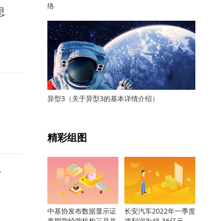
络
思
异型3（关于异型3的基本详情介绍）
关键词：
精彩组图
价
中基协发布数据显示证
长安汽车2022年一季度
券期货经营机构三月共
净利润为45.36亿元