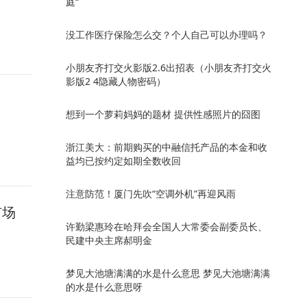
庭“
没工作医疗保险怎么交？个人自己可以办理吗？
小朋友齐打交火影版2.6出招表（小朋友齐打交火
影版2 4隐藏人物密码）
想到一个萝莉妈妈的题材 提供性感照片的囧图
浙江美大：前期购买的中融信托产品的本金和收
益均已按约定如期全数收回
注意防范！厦门先吹“空调外机”再迎风雨
市场
许勤梁惠玲在哈拜会全国人大常委会副委员长、
民建中央主席郝明金
梦见大池塘满满的水是什么意思 梦见大池塘满满
的水是什么意思呀