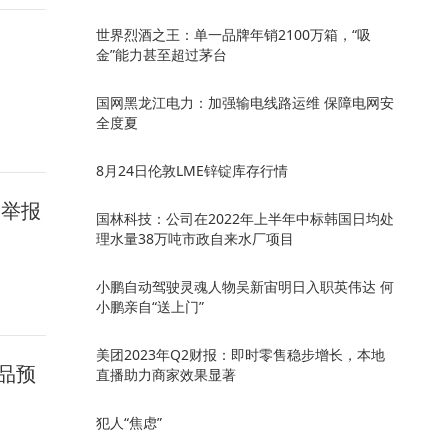
世界烈酒之王：单一品牌年销2100万箱，“吸
金”能力甚至超过茅台
国网黑龙江电力：加强输电线路运维 保障电网安
全度夏
8月24日伦敦LME锌锭库存行情
名举报
国林科技：公司在2022年上半年中标韩国日均处
理水量38万吨市政自来水厂项目
小鹏自动驾驶灵魂人物吴新宙明日入职英伟达 何
小鹏亲自“送上门”
​美团2023年Q2财报：即时零售稳步增长，本地
品预
直播助力商家效果显著
犯人“焦虑”