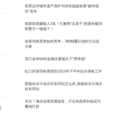
世界运河城市遗产保护与绿色低碳发展“扬州倡
议”发布
抓获犯罪嫌疑人3名！打麻将“出老千”的团伙被浏
阳警方一锅端了！
改善失眠竟然如此简单，3种颠覆认知的方法送
大家
浙江金华68对金婚夫妻镜头下“秀幸福”
长
虹口区领导检查指导2023年下半年征兵体检工作
新版欢乐斗地主好友同玩怎么弄_新版欢乐斗地主
好友同玩
关注！海沧这类房屋改造，不仅有政府补贴还可
叠加打折
公