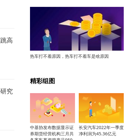
子跳高
热车打不着原因，热车打不着车是啥原因
关键词：
精彩组图
癣研究
中基协发布数据显示证
长安汽车2022年一季度
券期货经营机构三月共
净利润为45.36亿元
备案私募资管产品959