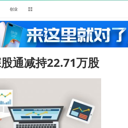
司
创业
股通减持22.71万股