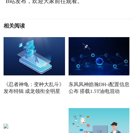
B站发布，欢迎大家前往观看。
相关阅读
《忍者神龟：变种大乱斗》
东风风神皓瀚DH-i配置信息
发布特辑 成龙领衔全明星
公布 搭载1.5T油电混动