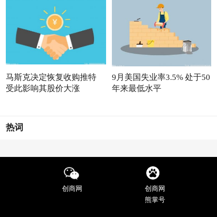
马斯克决定恢复收购推特
9月美国失业率3.5% 处于50
受此影响其股价大涨
年来最低水平
热词
创商网
创商网
熊掌号