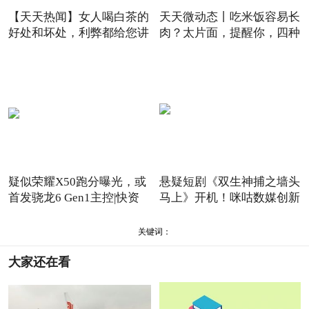
【天天热闻】女人喝白茶的
天天微动态丨吃米饭容易长
好处和坏处，利弊都给您讲
肉？太片面，提醒你，四种
疑似荣耀X50跑分曝光，或
悬疑短剧《双生神捕之墙头
首发骁龙6 Gen1主控|快资
马上》开机！咪咕数媒创新
讯
关键词：
大家还在看